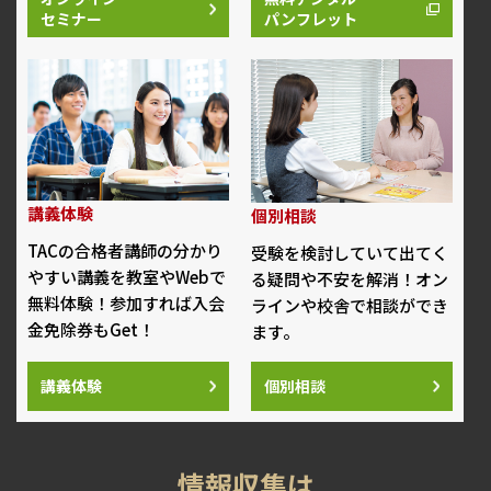
セミナー
パンフレット
講義体験
個別相談
TACの合格者講師の分かり
受験を検討していて出てく
やすい講義を教室やWebで
る疑問や不安を解消！オン
無料体験！参加すれば入会
ラインや校舎で相談ができ
金免除券もGet！
ます。
講義体験
個別相談
情報収集は