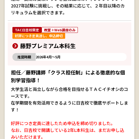
2027年試験に挑戦し、その結果に応じて、２年目以降のカ
リキュラムを選択できます。
TAC日吉校限定
教室＋Web講座のみ
好評につき定員達し、申込締切
藤野プレミアム本科生
推奨時期
2026年4月～5月
担任／藤野講師「クラス担任制」による徹底的な個
別学習指導！
大学生活と両立しながら合格を目指せるＴＡＣイチオシのコ
ースです。
在学期間を有効活用できるように日吉校で徹底サポートしま
す！
好評につき定員に達したため申込を締め切りました。
なお、日吉校で開講している2年L本科生は、まだお申し込
みいただけます。