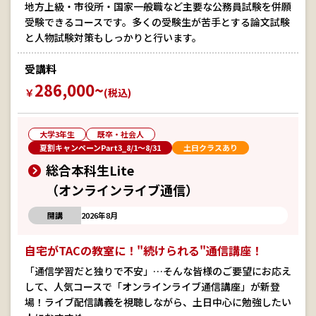
地方上級・市役所・国家一般職など主要な公務員試験を併願
受験できるコースです。多くの受験生が苦手とする論文試験
と人物試験対策もしっかりと行います。
受講料
286,000~
￥
(税込)
大学3年生
既卒・社会人
夏割キャンペーンPart3_8/1～8/31
土日クラスあり
総合本科生Lite
（オンラインライブ通信）
開講
2026年8月
自宅がTACの教室に！"続けられる"通信講座！
「通信学習だと独りで不安」…そんな皆様のご要望にお応え
して、人気コースで「オンラインライブ通信講座」が新登
場！ライブ配信講義を視聴しながら、土日中心に勉強したい