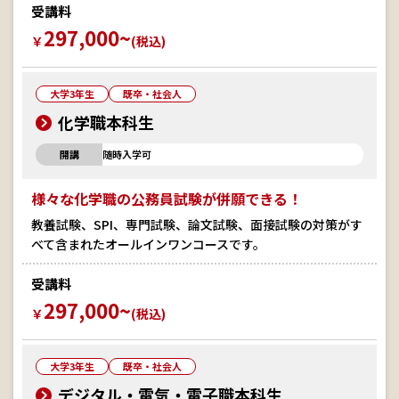
受講料
297,000~
￥
(税込)
大学3年生
既卒・社会人
化学職本科生
開講
随時入学可
様々な化学職の公務員試験が併願できる！
教養試験、SPI、専門試験、論文試験、面接試験の対策がす
べて含まれたオールインワンコースです。
受講料
297,000~
￥
(税込)
大学3年生
既卒・社会人
デジタル・電気・電子職本科生