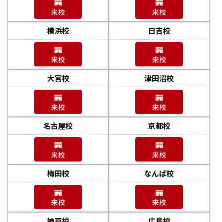
来校
来校
横浜校
日吉校
来校
来校
大宮校
津田沼校
来校
来校
名古屋校
京都校
来校
来校
梅田校
なんば校
来校
来校
神戸校
広島校