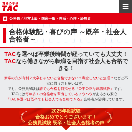
公務員／地方上級・国家一般・理系・心理・経験者
合格体験記・喜びの声 ～既卒・社会人
合格者～
TAC
を選べば卒業後時間が経っていても大丈夫！
TAC
なら働きながら転職を目指す社会人も合格で
きる！
新卒の方が有利？大卒じゃないと合格できない？専念しないと無理？
などと不
安に思う方も多いはず。
でも、公務員試験は
誰でも合格を目指せる『公平公正な就職試験』
です。
TACには
毎年多くの合格者を輩出しているノウハウ
があるから安心！
『TACを選べば既卒でも社会人でも合格できる』
合格者が証明しています。
2025年度試験
合格おめでとうございます！
公務員試験 既卒・社会人合格者の声