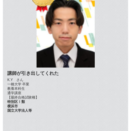
講師が引き出してくれた
K.Y さん
一橋大学 卒業
教養本科生
通学講座
【最終合格試験種】
特別区Ⅰ類
横浜市
国立大学法人等