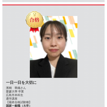
一日一日を大切に
濱桐 華織さん
愛媛大學 卒業
広島市本科生
通学講座
【最終合格試験種】
国家一般職（大卒）