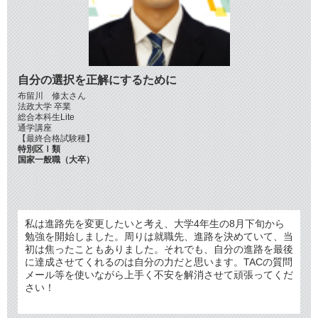
自分の選択を正解にするために
布留川 修太さん
法政大学 卒業
総合本科生Lite
通学講座
【最終合格試験種】
特別区Ⅰ類
国家一般職（大卒）
私は進路先を変更したいと考え、大学4年生の8月下旬から
勉強を開始しました。周りは就職先、進路を決めていて、当
初は焦ったこともありました。それでも、自分の進路を最後
に達成させてくれるのは自分の力だと思います。TACの質問
メール等を使いながら上手く不安を解消させて頑張ってくだ
さい！