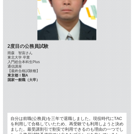
2度目の公務員試験
雨森 智宙さん
東北大学 卒業
入門総合本科生Plus
通信講座
【最終合格試験種】
東京都Ⅰ類A
国家一般職（大卒）
自分は前職(公務員)を三年で退職しました。現役時代にTAC
を利用して合格していたため、再受験でも利用しようと決め
ました。最受講割引で割安で利用できるのも理由の一つでし