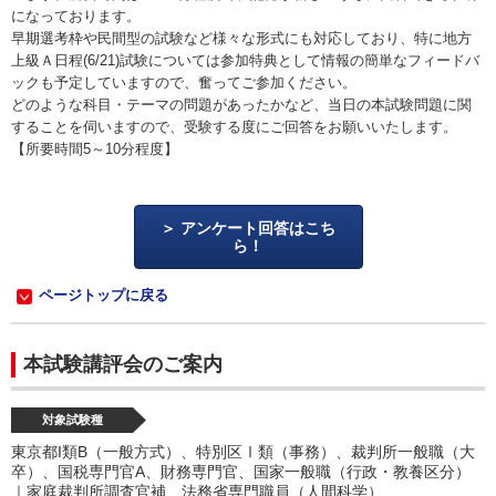
になっております。
早期選考枠や民間型の試験など様々な形式にも対応しており、特に地方
上級Ａ日程(6/21)試験については参加特典として情報の簡単なフィードバ
ックも予定していますので、奮ってご参加ください。
どのような科目・テーマの問題があったかなど、当日の本試験問題に関
することを伺いますので、受験する度にご回答をお願いいたします。
【所要時間5～10分程度】
アンケート回答はこち
ら！
ページトップに戻る
本試験講評会のご案内
対象試験種
東京都I類B（一般方式）、特別区Ⅰ類（事務）、裁判所一般職（大
卒）、国税専門官A、財務専門官、国家一般職（行政・教養区分）
｜家庭裁判所調査官補、法務省専門職員（人間科学）