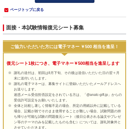
ページトップに戻る
面接・本試験情報復元シート募集
ご協力いただいた方には電子マネー ￥500 相当を進呈！
復元シート1枚につき、電子マネー￥500相当を進呈します
謝礼の送付は、初回は8月下旬、その後は送信いただいた日の翌々月
末に送付いたします。
謝礼の電子マネーは、募集サイトに登録いただいたメールアドレスへ
お送りします。
迷惑メール受信拒否設定をされている方は、「@anatc-gift.jp」からの
受信許可設定をお願いいたします。
全体と比較し著しく情報不足の場合、所定の用紙以外に記載している
場合、記載が雑でそのまま使用することが難しい場合、試験問題の持
ち帰りが可能な試験の問題復元シート（後日公表される論文やプレゼ
ン等のテーマのみを記載したものも含む）については、謝礼対象外と
させていただきます。