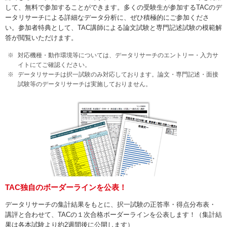
して、無料で参加することができます。多くの受験生が参加するTACのデ
ータリサーチによる詳細なデータ分析に、ぜひ積極的にご参加くださ
い。参加者特典として、TAC講師による論文試験と専門記述試験の模範解
答が閲覧いただけます。
対応機種・動作環境等については、データリサーチのエントリー・入力サ
イトにてご確認ください。
データリサーチは択一試験のみ対応しております。論文・専門記述・面接
試験等のデータリサーチは実施しておりません。
TAC独自のボーダーラインを公表！
データリサーチの集計結果をもとに、択一試験の正答率・得点分布表・
講評と合わせて、TACの１次合格ボーダーラインを公表します！（集計結
果は各本試験より約2週間後に公開します）