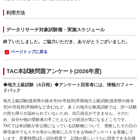
利用方法
データリサーチ対象試験種・実施スケジュール
終了いたしました。ご協力いただき、ありがとうございました。
ページトップに戻る
TAC本試験問題アンケート(2026年度)
◆地方上級試験（A日程）◆アンケート回答者には、情報のフィー
ドバック
地方上級試験(道府県や政令市)や市役所(早期地方上級試験(道府県や政令
市)や市役所(早期枠など含む)など、多くの地方公務員試験では、択一試験
の持ち帰りが認められていないため、自己採点ができません。そのた
め、自分や他の受験者の手ごたえなどの状況が気になるところです。
TACでは本試験が非公開になっている試験種について、受験したその日の
帰宅途中でもスマホ等から簡単に入力できるWebアンケートを実施して
います。所要時間は5～10分程度で、記憶が新しいうちに回答できる仕様