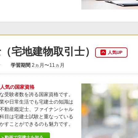
士（宅地建物取引士）
人気UP
★
学習期間
2ヵ月〜11ヵ月
る人気の国家資格
な受験者数を誇る国家資格です。
業や日常生活でも宅建士の知識は
不動産鑑定士、ファイナンシャル
科目は宅建士試験と重なっている
かすことができるのも魅力です。
＞動画で宅建士を知る