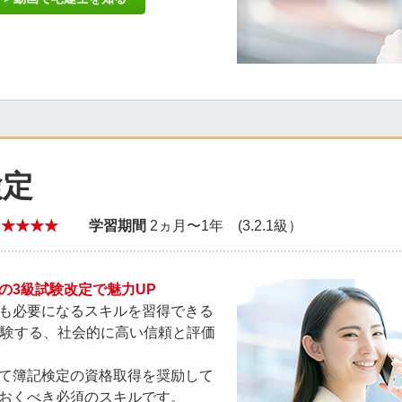
検定
～★★★★
学習期間
2ヵ月〜1年 (3.2.1級）
の3級試験改定で魅力UP
も必要になるスキルを習得できる
受験する、社会的に高い信頼と評価
て簿記検定の資格取得を奨励して
おくべき必須のスキルです。