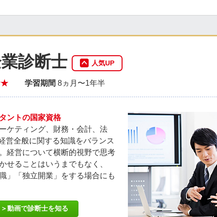
企業診断士
人気UP
★★
学習期間
8ヵ月〜1年半
タントの国家資格
ーケティング、財務・会計、法
、経営全般に関する知識をバランス
。経営について横断的視野で思考
かせることはいうまでもなく、
職」「独立開業」をする場合にも
＞動画で診断士を知る