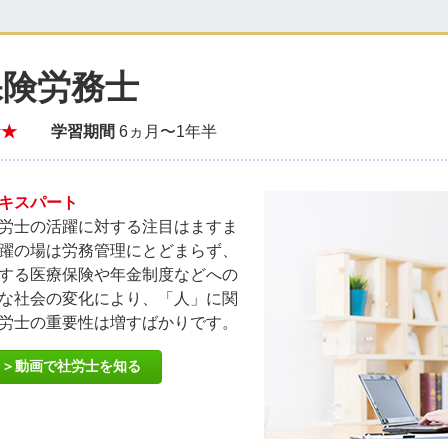
保険労務士
★★
学習期間
6ヵ月〜1年半
キスパート
労士の活躍に対する注目はますま
躍の場は労務管理にとどまらず、
する医療保険や年金制度などへの
な社会の変化により、「人」に関
労士の重要性は増すばかりです。
＞動画で社労士を知る