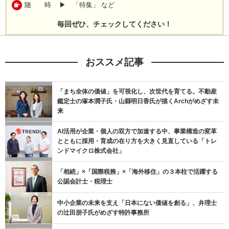
随 時 ▶ 「特集」 など
毎回ぜひ、チェックしてください！
おススメ記事
「まち全体の価値」を可視化し、次世代を育てる。不動産
鑑定士の塚本潤子氏・山縣明日香氏が描くArchがめざす未
来
AI活用が企業・個人の双方で加速する中、事業構造の変革
とともに採用・育成の在り方を大きく見直している「トレ
ンドマイクロ株式会社」
「相続」×「国際税務」×「海外移住」の３本柱で活躍する
公認会計士・税理士
中小企業の未来を支え「日本にない価値を創る」、弁理士
の辻󠄀田朋子氏がめざす特許事務所