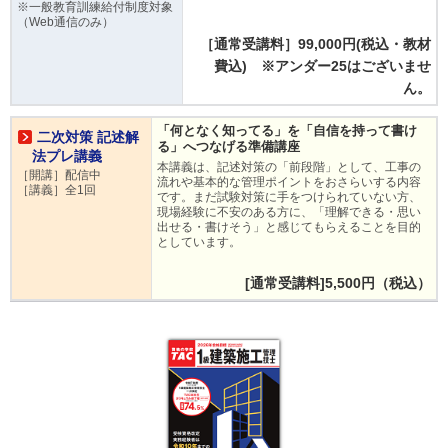
※一般教育訓練給付制度対象
（Web通信のみ）
［通常受講料］99,000円(税込・教材
費込) ※アンダー25はございませ
ん。
「何となく知ってる」を「自信を持って書け
二次対策 記述解
る」へつなげる準備講座
法プレ講義
本講義は、記述対策の「前段階」として、工事の
［開講］配信中
流れや基本的な管理ポイントをおさらいする内容
［講義］全1回
です。まだ試験対策に手をつけられていない方、
現場経験に不安のある方に、「理解できる・思い
出せる・書けそう」と感じてもらえることを目的
としています。
[通常受講料]5,500円（税込）