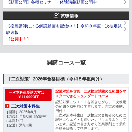
【動画公開】各種セミナー・体験講義動画公開中！
【松島講師による解説動画も配信中！】令和８年度一次検定試
験速報
［公開中！］
開講コース一覧
［二次対策］2026年合格目標（令和８年度向け）
記述対策を含め、二次検定試験の全範囲をマ
一次本科生受講の方は！
スターできるスタンダードコース
￥11,000OFF
記述対策にウエイトを置きながら、二次検定
二次対策本科生
の範囲を効率的に学習します。充実の添削3
回付！
［開講］2026年8月
二次対策本科生は一次検定の合格者のために
［講義］早期6回（配信中）
記述にウエイトを置いたカリキュラムとして
＋本科14回
います。記述の書き方から答案添削まで最終
［記述］添削3回
合格を目指して指導します。