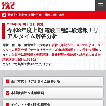
電気主任技術者（電験三種・電験二種）講座
2026年8月30日（日）実施
令和8年度上期 電験三種試験速報！リ
アルタイム解答分析
電験三種（第三種電気主任技術者）
試験［筆記方式］当日9:00より、リア
ルタイム解答分析「データリサーチ（Web成績診断）」の受付を開始
し
ます。
当日中に速報値と中間講評、最終解答分析結果と結果をふまえた
試験講評は翌日公開予定！
どなたでも無料で参加いただけます。
筆記方式｜リアルタイム解答分析
本試験講評＆速報動画
イベント・個別学習相談会