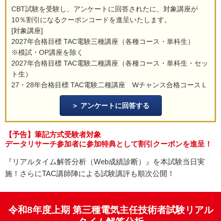
CBT試験を受験し、アンケートに回答されたに、対象講座が
10％割引になるクーポンコードを進呈いたします。
[対象講座]
2027年合格目標 TAC電験三種講座（各種コース・単科生）
※模試・OP講座を除く
2027年合格目標 TAC電験二種講座（各種コース・単科生・セッ
ト生）
27・28年合格目標 TAC電験二種講座 Wチャンス合格コースＬ
アンケートに回答する
【予告】筆記方式受験者対象
データリサーチ参加者に参加特典として割引クーポンを進呈！
『リアルタイム解答分析（Web成績診断）』を本試験当日実
施！さらにTAC講師陣による試験講評も順次公開！
令和8年度上期 第三種電気主任技術者試験リアル