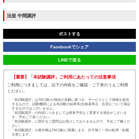
法規
中間講評
ポストする
Facebookでシェア
LINEで送る
【重要】「本試験講評」ご利用にあたっての注意事項
ご利用につきましては、以下の内容をご確認・ご了承のうえご利用
ください。
・「本試験講評」はTAC(株)が独自の見解に基づき、サービスとして情報を提供
するもので、試験機関による本試験の結果等(合格基準点・合否)について保証
するものではございません。
・「本試験講評」の内容につきましては将来予告なく変更する場合がございま
す。予めご了承ください。
・「本試験講評」に関するご質問はお受けしておりませんので、予めご了解くだ
さい。
・「本試験講評」の著作権はTAC(株)に帰属します。許可無く一切の転用・転載
を禁じます。