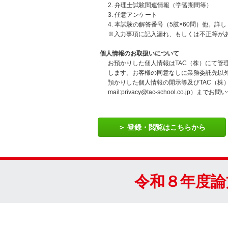
2. 弁理士試験関連情報（学習期間等）
3. 任意アンケート
4. 本試験の解答番号（5肢×60問）他。
※入力事項に記入漏れ、もしくは不正等が
個人情報のお取扱いについて
お預かりした個人情報はTAC（株）にて
します。お客様の同意なしに業務委託先以
預かりした個人情報の開示等及びTAC（株
mail:privacy@tac-school.co.jp）
登録・閲覧はこちらから
令和８年度論