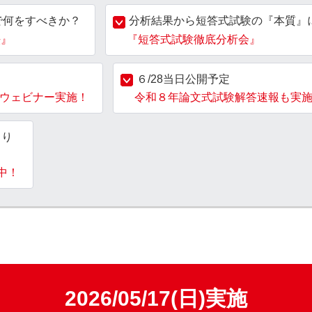
で何をすべきか？
分析結果から短答式試験の『本質』
法』
『短答式試験徹底分析会』
６/28当日公開予定
ウェビナー実施！
令和８年論文式試験解答速報も実
より
中！
2026/05/17(日)実施