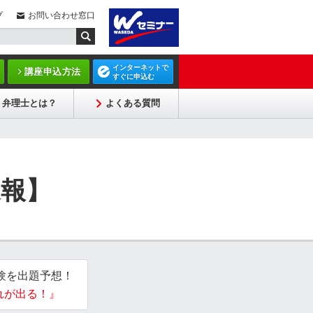
プ
お問い合わせ窓口
インターネットで
講座申込方法
すぐに申込む
弁理士とは？
よくある質問
速報】
験を出題予想！
れが出る！』