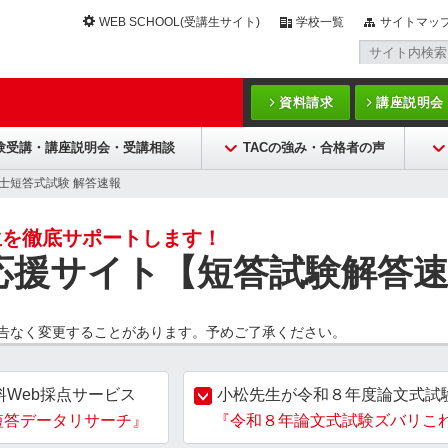
WEB SCHOOL(受講生サイト)
学校一覧
サイトマッ
資料請求
講座説明会
験受講・講座説明会・受講相談
TACの強み・合格者の声
士短答式試験 解答速報
生を徹底サポートします！
応援サイト【短答試験解答
告なく変更することがあります。予めご了承ください。
料Web採点サービス
小松先生が令和８年度論文式試
短答データリサーチ』
『令和８年論文式試験ズバリこ