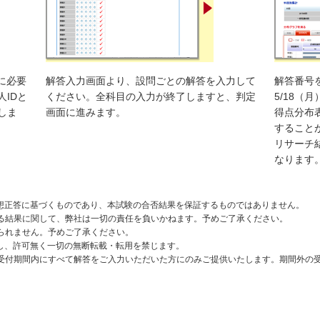
に必要
解答入力画面より、設問ごとの解答を入力して
解答番号
IDと
ください。全科目の入力が終了しますと、判定
5/18（
しま
画面に進みます。
得点分布
すること
リサーチ結
なります
予想正答に基づくものであり、本試験の合否結果を保証するものではありません。
ゆる結果に関して、弊社は一切の責任を負いかねます。予めご了承ください。
られません。予めご了承ください。
属し、許可無く一切の無断転載・転用を禁じます。
力受付期間内にすべて解答をご入力いただいた方にのみご提供いたします。期間外の