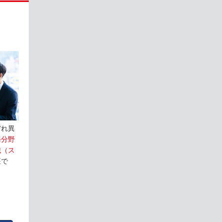
ぞれ異
務分野
識（ス
座で