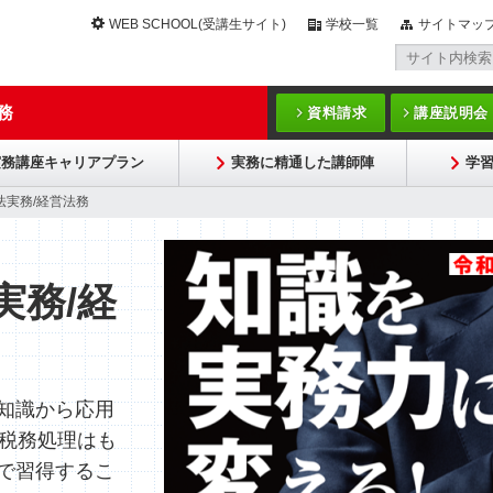
WEB SCHOOL(受講生サイト)
学校一覧
サイトマッ
務
資料請求
講座説明会
実務講座キャリアプラン
実務に精通した講師陣
学
法実務/経営法務
実務/経
知識から応用
税務処理はも
で習得するこ