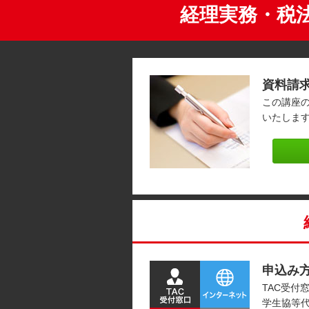
経理実務・税
資料請
この講座
いたしま
申込み
TAC受付
学生協等