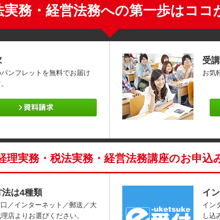
法実務・経営法務への第一歩はココ
求
受講
のパンフレットを無料でお届け
お気
す。
経理実務・税法実務・経営法務講座のお申込
方法は4種類
イン
窓口／インターネット／郵送／大
イン
代理店よりお選びください。
し込