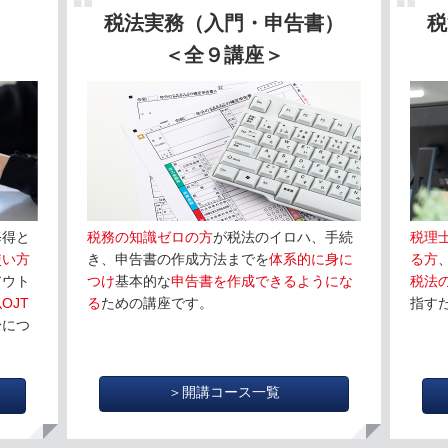
税法実務（入門・申告書）
税
＜全９講座＞
修得と
税務の知識ゼロの方
が税法のイロハ、手続
税理
使い方
き、申告書の作成方法までを
体系的に身に
る方
アウト
つけ
基本的な
申告書を作成できるようにな
税法
OJT
る
ための講座です。
指す
身につ
＞開講コース一覧