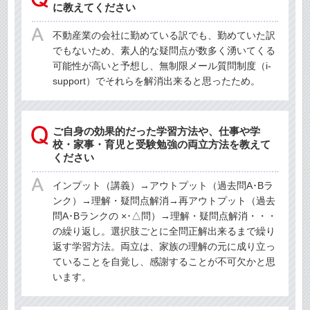
に教えてください
不動産業の会社に勤めている訳でも、勤めていた訳
でもないため、素人的な疑問点が数多く湧いてくる
可能性が高いと予想し、無制限メール質問制度（i-
support）でそれらを解消出来ると思ったため。
ご自身の効果的だった学習方法や、仕事や学
校・家事・育児と受験勉強の両立方法を教えて
ください
インプット（講義）→アウトプット（過去問A･Bラ
ンク）→理解・疑問点解消→再アウトプット（過去
問A･Bランクの ×･△問）→理解・疑問点解消・・・
の繰り返し。選択肢ごとに全問正解出来るまで繰り
返す学習方法。両立は、家族の理解の元に成り立っ
ていることを自覚し、感謝することが不可欠かと思
います。