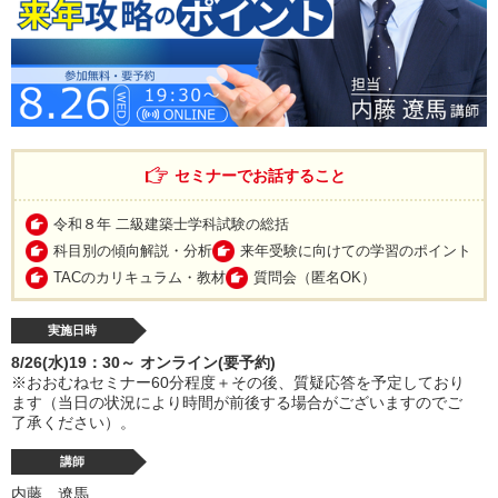
セミナーでお話すること
令和８年 二級建築士学科試験の総括
科目別の傾向解説・分析
来年受験に向けての学習のポイント
TACのカリキュラム・教材
質問会（匿名OK）
実施日時
8/26(水)19：30～ オンライン(要予約)
※おおむねセミナー60分程度＋その後、質疑応答を予定しており
ます（当日の状況により時間が前後する場合がございますのでご
了承ください）。
講師
内藤 遼馬