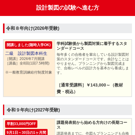
設計製図の試験へ進む方
令和８年向け(2026年受験)
学科試験後から製図対策に着手するスタ
開講しました(随時入学OK)
ンダードコース
二級 設計製図本科生
毎年多くの合格者を輩出している設計製図対
［開講］2026年7月開講
策のスタンダードコースです。余計なことは
［講義］全8回(1回7.5時間)
やりません。プランニングから製図完成ま
で、合格レベルの設計力を基本から養成しま
※一般教育訓練給付制度対象
す。
［通常受講料］￥143,000～（教材
費・税込）
令和９年向け(2027年受験)
課題発表前から始める方向けの長期コー
早割33,000円OFF
ス
9月1日～30日の1ヶ月間
課題発表までに、作図もプランニングも合格