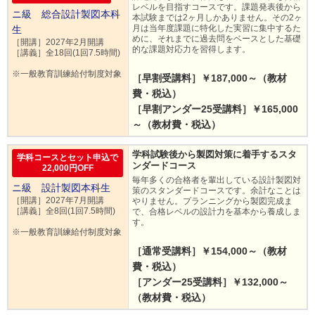
レベルを目指すコースです。課題発表後から
ニ級 総合設計製図本科
本試験までは2ヶ月しかありません。その2ヶ
月は当年度課題に特化した実習に集中するた
生
めに、それまでに過去問をベースとした基礎
［開講］2027年2月開講
的な課題対応力を習得します。
［講義］全18回(1回7.5時間)
※一般教育訓練給付制度対象
［早割受講料］￥187,000～（教材
費・税込）
［早割アンダー25受講料］￥165,000
～（教材費・税込）
学科試験後から製図対策に着手するスタ
学科コースとセット申込で
ンダードコース
22,000円OFF
毎年多くの合格者を輩出している設計製図対
ニ級 設計製図本科生
策のスタンダードコースです。余計なことは
［開講］2027年7月開講
やりません。プランニングから製図完成ま
［講義］全8回(1回7.5時間)
で、合格レベルの設計力を基本から養成しま
す。
※一般教育訓練給付制度対象
［通常受講料］￥154,000～（教材
費・税込）
［アンダー25受講料］￥132,000～
（教材費・税込）