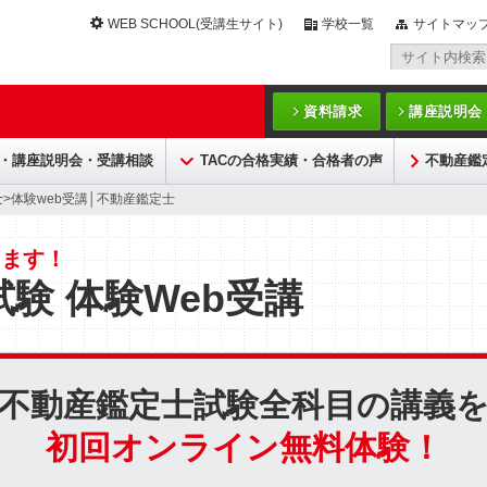
WEB SCHOOL(受講生サイト)
学校一覧
サイトマッ
資料請求
講座説明会
・講座説明会・受講相談
TACの合格実績・合格者の声
不動産鑑
士
>体験web受講│不動産鑑定士
きます！
験 体験Web受講
不動産鑑定士試験全科目の講義
初回オンライン無料体験！