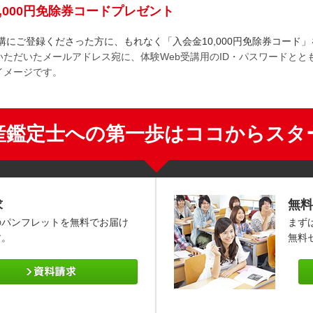
0,000円免除券コードプレゼント
受講にご登録くださった方に、もれなく「入会金10,000円免除券コード
いただいたメールアドレス宛に、体験Web受講用のID・パスワードとと
イメージです。
産鑑定士への第一歩はココからスタ
求
無料
のパンフレットを無料でお届け
まず
す。
無料