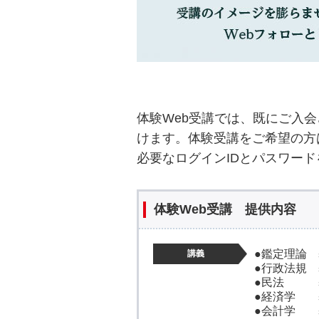
体験Web受講では、既にご入会さ
けます。体験受講をご希望の方
必要なログインIDとパスワー
体験Web受講 提供内容
●鑑定理論 
講義
●行政法規 
●民法 基
●経済学 
●会計学 