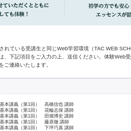
れている受講生と同じWeb学習環境（TAC WEB SC
は、下記項目をご入力の上、送信ください。体験Web
ドをご連絡いたします。
基本講義（第1回） 高橋信也 講師
基本講義（第1回） 花輪志保 講師
本講義（第1回） 田畑博史 講師
基本講義（第1回） 藤原徹 講師
基本講義（第1回） 下坪巧真 講師