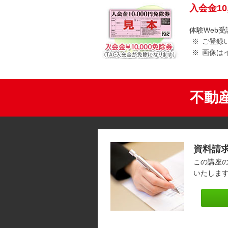
入会金1
体験Web
ご登録
画像は
不動
資料請
この講座
いたしま