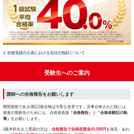
合格実績の公表における当社の指針について
受験生へのご案内
講師への合格報告をお願いします
難関資格である簿記1級合格は大変な名誉です。見事合格された暁には、
後進の受験生のためにも、合格発表後
「合格報告」
と
「合格体験記の執
筆」
をお願いします。
1級本科生をご受講の方は、
合格報告で合格祝賀金20,000円
を進呈、あわ