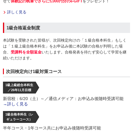
せて
体験記の執筆でさらに5,000円分のe-GIFT
をプレゼント！
詳しく見る
1級合格返金制度
本試験を受験された皆様が、次回検定向けの「１級合格本科生」もしく
は「１級上級合格本科生」をお申込み後に本試験の合格が判明した場
合、
受講料を全額返金
いたします。合格発表を待たず安心して学習を継
続いただけます。
次回検定向け1級対策コース
1級上級総合本科生
／26年11月目標
新宿校：6/20（土）～／通信メディア：お申込み後随時受講可能
→詳しく見る
1級合格本科生（レ
ギュラーコース）
半年コース・1年コース共にお申込み後随時受講可能