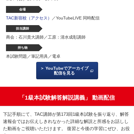
会場
TAC新宿校（アクセス）
／YouTubeLIVE 同時配信
担当講師
商会：石川貴大講師／工原：清水成彰講師
持ち物
本試験問題／筆記用具／電卓
YouTubeでアーカイブ
配信を見る
「1級本試験解答解説講義」 動画配信
下記手順にて、TAC講師が第173回1級本試験を振り返り、解答
速報会ではお伝えしきれなかった詳細な解説と所感をお話しし
た動画をご視聴いただけます。 復習と今後の学習にぜひ、お役