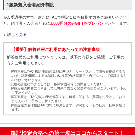
1級新規入会者紹介制度
TAC受講生の方で、新たにTACで簿記１級を目指す方をご紹介いただく
と、紹介者・入会者ともに
3,000円分のe-GIFTをプレゼント
いたします。
詳しく見る
【重要】解答速報ご利用にあたっての注意事項
解答速報のご利用につきましては、以下の内容をご確認・ご了承の
うえご利用ください。
・解答速報はTAC(株)が独自の見解に基づき、サービスとして情報を提供するも
ので、試験機関による本試験の結果等(合格基準点・合否)について保証するも
のではございません。
・試験の詳細につきましては、各試験機関等にお問合せください。
・解答速報の内容につきましては将来予告なく変更する場合がございます。予め
ご了承ください。
・解答速報は、TAC(株)の予想解答です。解答に関するご質問はお受けしており
ませんので、予めご了解ください。
・解答速報の著作権はTAC(株)に帰属します。許可無く一切の転用・転載を禁じ
ます。
簿記検定合格への第一歩はココからスタート！