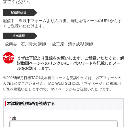
立てください。
配信開始日
配信中 ※以下フォームより入力後、自動返信メールのURLからす
ぐご視聴いただけます。
担当講師
1級商会 石川貴大 講師・1級工原 清水成彰 講師
方法
まずは下記より登録をお願いします。ご登録いただくと、解
説動画ページへのリンクURL・パスワードを記載したメー
ルをお送りします。
※2026年6月目標TAC1級本科生コースを受講中の方は、以下フォームの
入力は必要ございません。TAC WEB SCHOOL「マイページ」に視聴用
URLを掲載いたしますので、マイページからご視聴いただけます。
本試験解説動画を視聴する
*
姓