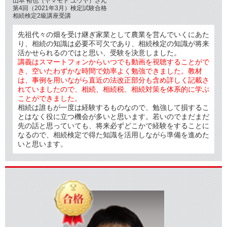
山本 裕也（ヤマモト ユウヤ）さん
第4回（2021年3月）検定試験合格
相続検定2級講座受講
先祖代々の畑を受け継ぎ家業として農業を営んでいくにあた
り、相続の知識は必要不可欠であり、相続検定の知識が将来
活かせられるのではと思い、受験を決意しました。
講義はスマートフォンからいつでも動画を視聴することがで
き、空いたわずかな時間で効率よく勉強できました。教材
は、事例を用いながら直近の法改正部分も含め詳しく記載さ
れていましたので、相続、相続税、相続対策を体系的に学ぶ
ことができました。
相続は誰もが一度は経験するものなので、勉強して損するこ
とはなく役に立つ機会が多いと思います。若いのでまだまだ
先の話と思っていても、将来必ずどこかで経験をすることに
なるので、相続検定で得た知識を活用しながら準備を進めた
いと思います。