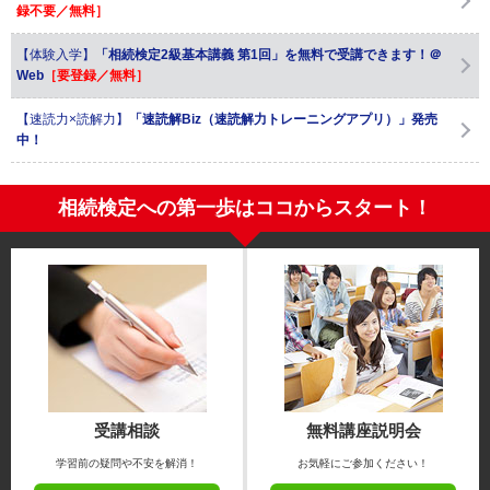
録不要／無料］
【体験入学】
「相続検定2級基本講義 第1回」を無料で受講できます！＠
Web
［要登録／無料］
【速読力×読解力】
「速読解Biz（速読解力トレーニングアプリ）」発売
中！
相続検定への第一歩はココからスタート！
受講相談
無料講座説明会
学習前の疑問や不安を解消！
お気軽にご参加ください！