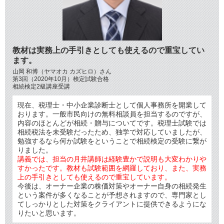
教材は実務上の手引きとしても使えるので重宝してい
ます。
山岡 和博（ヤマオカ カズヒロ）さん
第3回（2020年10月）検定試験合格
相続検定2級講座受講
現在、税理士・中小企業診断士として個人事務所を開業して
おります。一般市民向けの無料相談員を担当するのですが、
内容のほとんどが相続・贈与についてです。税理士試験では
相続税法を未受験だったため、独学で対応していましたが、
勉強するなら何か試験をということで相続検定の受験に繋が
りました。
講義では、担当の月井講師は経験豊かで説明も大変わかりや
すかったです。教材も試験範囲を網羅しており、また、実務
上の手引きとしても使えるので重宝しています。
今後は、オーナー企業の株価対策やオーナー自身の相続発生
という案件が多くなることが予想されますので、専門家とし
てしっかりとした対策をクライアントに提供できるようにな
りたいと思います。