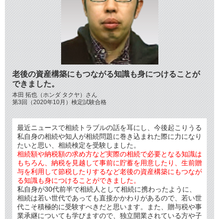
老後の資産構築にもつながる知識も身につけることが
できました。
本田 拓也（ホンダ タクヤ）さん
第3回（2020年10月）検定試験合格
最近ニュースで相続トラブルの話を耳にし、今後起こりうる
私自身の相続や知人が相続問題に巻き込まれた際に力になり
たいと思い、相続検定を受験しました。
相続額や納税額の求め方など実際の相続で必要となる知識は
もちろん、納税を見越して事前に貯蓄を用意したり、生前贈
与を利用して節税したりするなど老後の資産構築にもつなが
る知識も身につけることができました。
私自身が30代前半で相続人として相続に携わったように、
相続は若い世代であっても直接かかわりがあるので、若い世
代こそ積極的に受験すべきだと思います。また、贈与税や事
業承継についても学びますので、独立開業されている方や子