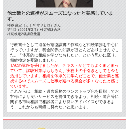
他士業との連携がスムーズになったと実感していま
す。
神谷 昌宏（カミヤ マサヒロ）さん
第4回（2021年3月）検定試験合格
相続検定2級講座受講
行政書士として遺産分割協議書の作成など相続業務を中心に
行っていますが、税金関係の知識がほとんどありませんでし
た。「体系的に相続を学びなおしたい」という思いに至り、
相続検定を受験しました。
TACの講座を受けましたが、テキストがとてもよくまとまっ
ていて、試験対策はもちろん、実務上の手引きとしても今も
活用しています。相続を体系的に学んだことで、他士業と連
携する中でスムーズに仕事が運べる機会が多くなったと感じ
ています。
これからは、相続・遺言業務のワンストップ化を目指してお
客様により良いサービスを提供できるよう、相続・遺言等に
関する市民相談で相談者により良いアドバイスができるよ
う、これからも研鑽に努めたいと思います。