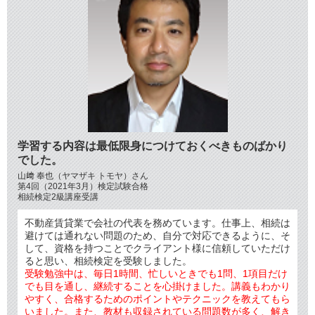
学習する内容は最低限身につけておくべきものばかり
でした。
山﨑 奉也（ヤマザキ トモヤ）さん
第4回（2021年3月）検定試験合格
相続検定2級講座受講
不動産賃貸業で会社の代表を務めています。仕事上、相続は
避けては通れない問題のため、自分で対応できるように、そ
して、資格を持つことでクライアント様に信頼していただけ
ると思い、相続検定を受験しました。
受験勉強中は、毎日1時間、忙しいときでも1問、1項目だけ
でも目を通し、継続することを心掛けました。講義もわかり
やすく、合格するためのポイントやテクニックを教えてもら
いました。また、教材も収録されている問題数が多く、解き