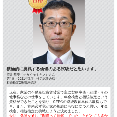
積極的に挑戦する価値のある試験だと思います。
酒井 基安（サカイ モトヤス）さん
第4回（2021年3月）検定試験合格
相続検定2級講座受講
現在、家業の不動産投資賃貸業で主に契約事務・経理・その
他事務などの仕事をしています。年金検定と相続検定という
資格ができたことを知り、CFP®の継続教育単位の取得もで
き、また、将来必ず我が家の相続にも役に立つと思い、年金
検定、相続検定に挑戦しようと決めました。
今回、勉強を通じて間違って理解していたことがとても多か