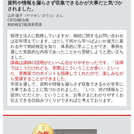
資料や情報を漏らさず収集できるかが大事だと気づか
されました。
山岸 陽子（ヤマギシ ヨウコ）さん
CBT試験合格
相続検定2級講座受講
税理士法人に勤務していますが、相続に関するお問い合わせ
は近年増えています。はたして何から学べばよいか途方に暮
れる中で相続検定を知り、体系的に学ぶことができ、事例を
通じた実践的な内容であったことから受験しようと思い立ち
ました。
講義は講師の説明がたいへん分かりやすかったです。「法律
ではこうだけれども、実際はこういうことが多い」といっ
た、実務面でのポイントも指摘してくれたので、楽しみなが
ら受講することができました。
学習を通して、資料や情報を漏らさず収集できるかが非常に
大事であることに気づかされました。「いつ、何の情報をご
提供いただくか」ということを、お客さまにわかりやすくお
伝えできる仕組みづくりができればと考えております。