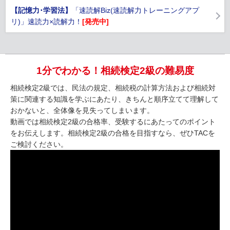
【記憶力･学習法】
「速読解Biz(速読解力トレーニングアプ
リ)」速読力×読解力！
[発売中]
1分でわかる！相続検定2級の難易度
相続検定2級では、民法の規定、相続税の計算方法および相続対
策に関連する知識を学ぶにあたり、きちんと順序立てて理解して
おかないと、全体像を見失ってしまいます。
動画では相続検定2級の合格率、受験するにあたってのポイント
をお伝えします。相続検定2級の合格を目指すなら、ぜひTACを
ご検討ください。