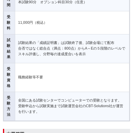
本試験90分 オプション科目30分（任意）
間
受
験
11,000円（税込）
料
試
試験結果の「成績証明書」は試験終了後、試験会場にて配布
験
合否ではなく総合点（満点：800点）からA～Eの５段階のレベルで
結
スキル評価し、分野毎の達成度合いを表示
果
受
験
職務経験等不要
資
格
受
全国にある試験センターでコンピューターでの受験となります。
験
受験申込から試験実施まで試験運営会社のCBT-Solutions社が運営
方
を行います。
法