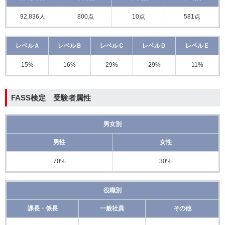
92,836人
800点
10点
581点
レベルＡ
レベルＢ
レベルＣ
レベルＤ
レベルＥ
15%
16%
29%
29%
11%
FASS検定 受験者属性
男女別
男性
女性
70%
30%
役職別
課長・係長
一般社員
その他