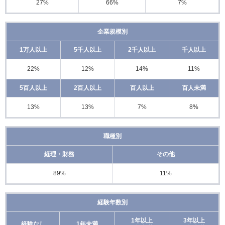
27%
66%
7%
企業規模別
1万人以上
5千人以上
2千人以上
千人以上
22%
12%
14%
11%
5百人以上
2百人以上
百人以上
百人未満
13%
13%
7%
8%
職種別
経理・財務
その他
89%
11%
経験年数別
1年以上
3年以上
経験なし
1年未満