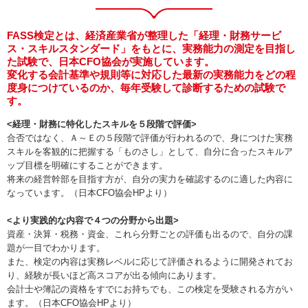
FASS検定とは、経済産業省が整理した「経理・財務サービ
ス・スキルスタンダード」をもとに、実務能力の測定を目指し
た試験で、日本CFO協会が実施しています。
変化する会計基準や規則等に対応した最新の実務能力をどの程
度身につけているのか、毎年受験して診断するための試験で
す。
<経理・財務に特化したスキルを５段階で評価>
合否ではなく、Ａ～Ｅの５段階で評価が行われるので、身につけた実務
スキルを客観的に把握する「ものさし」として、自分に合ったスキルア
ップ目標を明確にすることができます。
将来の経営幹部を目指す方が、自分の実力を確認するのに適した内容に
なっています。（日本CFO協会HPより）
<より実践的な内容で４つの分野から出題>
資産・決算・税務・資金、これら分野ごとの評価も出るので、自分の課
題が一目でわかります。
また、検定の内容は実務レベルに応じて評価されるように開発されてお
り、経験が長いほど高スコアが出る傾向にあります。
会計士や簿記の資格をすでにお持ちでも、この検定を受験される方がい
ます。（日本CFO協会HPより）