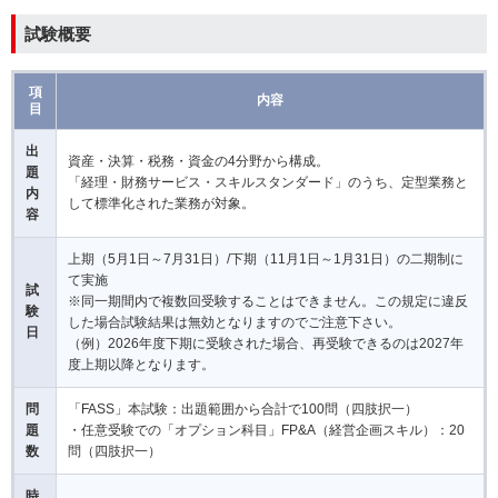
試験概要
項
内容
目
出
資産・決算・税務・資金の4分野から構成。
題
「経理・財務サービス・スキルスタンダード」のうち、定型業務と
内
して標準化された業務が対象。
容
上期（5月1日～7月31日）/下期（11月1日～1月31日）の二期制に
て実施
試
※同一期間内で複数回受験することはできません。この規定に違反
験
した場合試験結果は無効となりますのでご注意下さい。
日
（例）2026年度下期に受験された場合、再受験できるのは2027年
度上期以降となります。
問
「FASS」本試験：出題範囲から合計で100問（四肢択一）
題
・任意受験での「オプション科目」FP&A（経営企画スキル）：20
数
問（四肢択一）
時