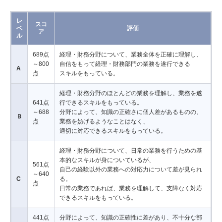
レ
スコ
ベ
評価
ア
ル
689点
経理・財務分野について、業務全体を正確に理解し、
～800
自信をもって経理・財務部門の業務を遂行できる
A
点
スキルをもっている。
経理・財務分野のほとんどの業務を理解し、業務を遂
641点
行できるスキルをもっている。
～688
分野によって、知識の正確さに個人差があるものの、
Ｂ
点
業務を妨げるようなことはなく、
適切に対応できるスキルをもっている。
経理・財務分野について、日常の業務を行うための基
本的なスキルが身についているが、
561点
自己の経験以外の業務への対応力について差が見られ
～640
C
る。
点
日常の業務であれば、業務を理解して、支障なく対応
できるスキルをもっている。
441点
分野によって、知識の正確性に差があり、不十分な部