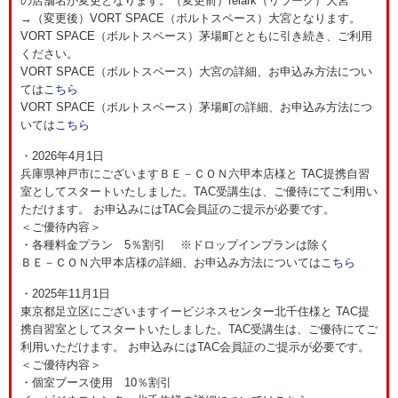
の店舗名が変更となります。（変更前）relark（リラーク）大宮
→（変更後）VORT SPACE（ボルトスペース）大宮となります。
VORT SPACE（ボルトスペース）茅場町とともに引き続き、ご利用
ください。
VORT SPACE（ボルトスペース）大宮の詳細、お申込み方法につい
ては
こちら
VORT SPACE（ボルトスペース）茅場町の詳細、お申込み方法につ
いては
こちら
・2026年4月1日
兵庫県神戸市にございますＢＥ－ＣＯＮ六甲本店様と TAC提携自習
室としてスタートいたしました。TAC受講生は、ご優待にてご利用い
ただけます。 お申込みにはTAC会員証のご提示が必要です。
＜ご優待内容＞
・各種料金プラン 5％割引 ※ドロップインプランは除く
ＢＥ－ＣＯＮ六甲本店様の詳細、お申込み方法については
こちら
・2025年11月1日
東京都足立区にございますイービジネスセンター北千住様と TAC提
携自習室としてスタートいたしました。TAC受講生は、ご優待にてご
利用いただけます。 お申込みにはTAC会員証のご提示が必要です。
＜ご優待内容＞
・個室ブース使用 10％割引