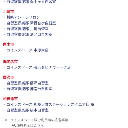
・
自習室倶楽部 保土ヶ谷自習室
川崎市
・
川崎アントレサロン
・
自習室倶楽部 新百合ケ自習室
・
自習室倶楽部 川崎自習室
・
自習室倶楽部 溝ノ口自習室
厚木市
・
コインスペース 本厚木店
海老名市
・
コインスペース 海老名ビナウォーク店
藤沢市
・
自習室倶楽部 藤沢自習室
・
自習室倶楽部 湘南台自習室
相模原市
・
コインスペース 相模大野ステーションスクエア店 ※
・
自習室倶楽部 橋本自習室
コインスペース様ご利用時の注意事項
TAC優待料金は
こちら