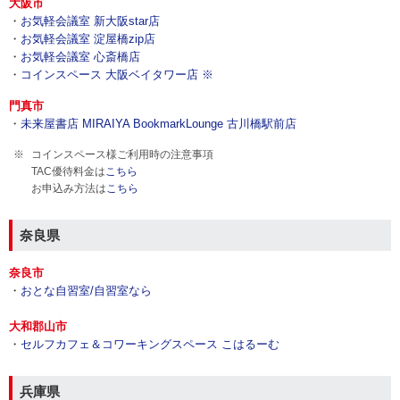
大阪市
・
お気軽会議室 新大阪star店
・
お気軽会議室 淀屋橋zip店
・
お気軽会議室 心斎橋店
・
コインスペース 大阪ベイタワー店 ※
門真市
・
未来屋書店 MIRAIYA BookmarkLounge 古川橋駅前店
コインスペース様ご利用時の注意事項
TAC優待料金は
こちら
お申込み方法は
こちら
奈良県
奈良市
・
おとな自習室/自習室なら
大和郡山市
・
セルフカフェ＆コワーキングスペース こはるーむ
兵庫県