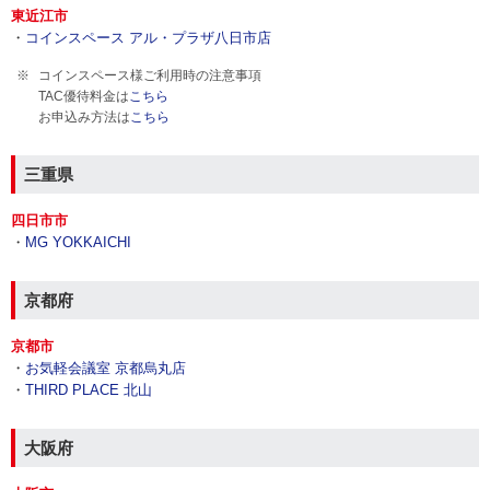
東近江市
・
コインスペース アル・プラザ八日市店
コインスペース様ご利用時の注意事項
TAC優待料金は
こちら
お申込み方法は
こちら
三重県
四日市市
・
MG YOKKAICHI
京都府
京都市
・
お気軽会議室 京都烏丸店
・
THIRD PLACE 北山
大阪府