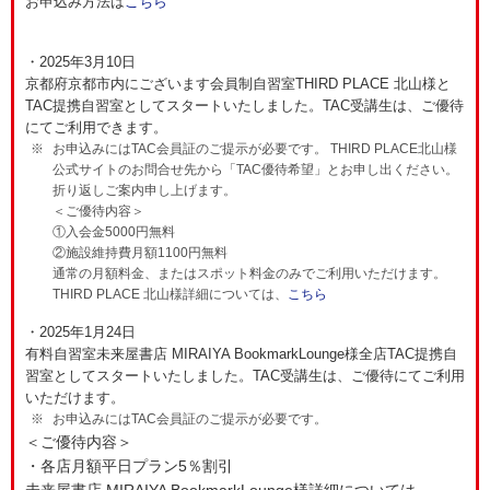
お申込み方法は
こちら
・2025年3月10日
京都府京都市内にございます会員制自習室THIRD PLACE 北山様と
TAC提携自習室としてスタートいたしました。TAC受講生は、ご優待
にてご利用できます。
お申込みにはTAC会員証のご提示が必要です。 THIRD PLACE北山様
公式サイトのお問合せ先から「TAC優待希望」とお申し出ください。
折り返しご案内申し上げます。
＜ご優待内容＞
①入会金5000円無料
②施設維持費月額1100円無料
通常の月額料金、またはスポット料金のみでご利用いただけます。
THIRD PLACE 北山様詳細については、
こちら
・2025年1月24日
有料自習室未来屋書店 MIRAIYA BookmarkLounge様全店TAC提携自
習室としてスタートいたしました。TAC受講生は、ご優待にてご利用
いただけます。
お申込みにはTAC会員証のご提示が必要です。
＜ご優待内容＞
・各店月額平日プラン5％割引