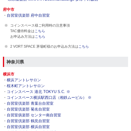
府中市
・
自習室倶楽部 府中自習室
コインスペース様ご利用時の注意事項
TAC優待料金は
こちら
お申込み方法は
こちら
2 VORT SPACE 茅場町様のお申込み方法は
こちら
神奈川県
横浜市
・
横浜アントレサロン
・
桜木町アントレサロン
・
コインスペース 港北 TOKYU S.C. ※
・
コインスペース横浜駅西口店（相鉄ムービル） ※
・
自習室倶楽部 青葉台自習室
・
自習室倶楽部 菊名自習室
・
自習室俱楽部 センター南自習室
・
自習室倶楽部 鶴見自習室
・
自習室倶楽部 横浜自習室