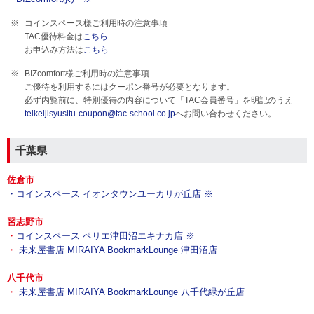
コインスペース様ご利用時の注意事項
TAC優待料金は
こちら
お申込み方法は
こちら
BIZcomfort様ご利用時の注意事項
ご優待を利用するにはクーポン番号が必要となります。
必ず内覧前に、特別優待の内容について「TAC会員番号」を明記のうえ
teikeijisyusitu-coupon@tac-school.co.jp
へお問い合わせください。
千葉県
佐倉市
・コインスペース イオンタウンユーカリが丘店 ※
習志野市
・
コインスペース ペリエ津田沼エキナカ店 ※
・
未来屋書店 MIRAIYA BookmarkLounge 津田沼店
八千代市
・
未来屋書店 MIRAIYA BookmarkLounge 八千代緑が丘店