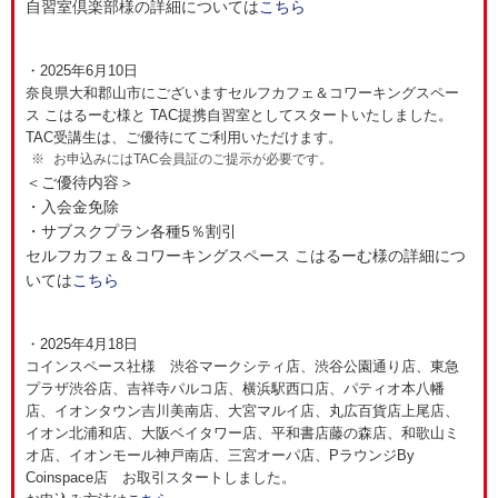
自習室倶楽部様の詳細については
こちら
・2025年6月10日
奈良県大和郡山市にございますセルフカフェ＆コワーキングスペー
ス こはるーむ様と TAC提携自習室としてスタートいたしました。
TAC受講生は、ご優待にてご利用いただけます。
お申込みにはTAC会員証のご提示が必要です。
＜ご優待内容＞
・入会金免除
・サブスクプラン各種5％割引
セルフカフェ＆コワーキングスペース こはるーむ様の詳細につ
いては
こちら
・2025年4月18日
コインスペース社様 渋谷マークシティ店、渋谷公園通り店、東急
プラザ渋谷店、吉祥寺パルコ店、横浜駅西口店、パティオ本八幡
店、イオンタウン吉川美南店、大宮マルイ店、丸広百貨店上尾店、
イオン北浦和店、大阪ベイタワー店、平和書店藤の森店、和歌山ミ
オ店、イオンモール神戸南店、三宮オーパ店、PラウンジBy
Coinspace店 お取引スタートしました。