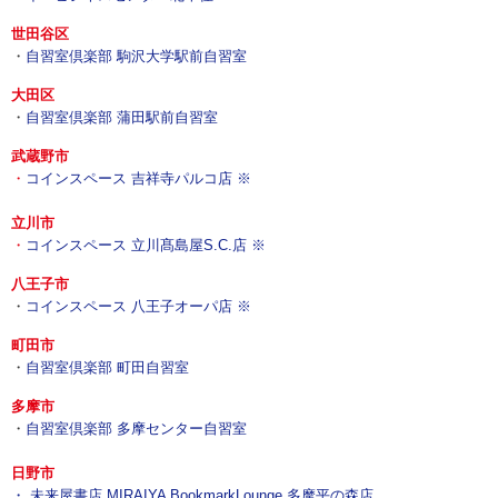
世田谷区
・
自習室倶楽部 駒沢大学駅前自習室
大田区
・
自習室倶楽部 蒲田駅前自習室
武蔵野市
・
コインスペース 吉祥寺パルコ店 ※
立川市
・
コインスペース 立川髙島屋S.C.店 ※
八王子市
・
コインスペース 八王子オーパ店 ※
町田市
・
自習室倶楽部 町田自習室
多摩市
・
自習室倶楽部 多摩センター自習室
日野市
・
未来屋書店 MIRAIYA BookmarkLounge 多摩平の森店