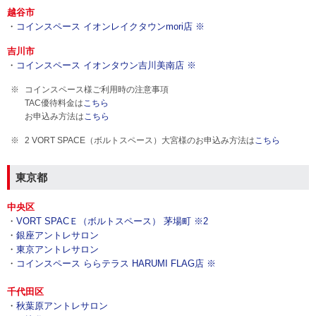
越谷市
・
コインスペース イオンレイクタウンmori店 ※
吉川市
・
コインスペース イオンタウン吉川美南店 ※
コインスペース様ご利用時の注意事項
TAC優待料金は
こちら
お申込み方法は
こちら
2 VORT SPACE（ボルトスペース）大宮様のお申込み方法は
こちら
東京都
中央区
・
VORT SPACＥ（ボルトスペース） 茅場町 ※2
・
銀座アントレサロン
・
東京アントレサロン
・
コインスペース ららテラス HARUMI FLAG店 ※
千代田区
・
秋葉原アントレサロン