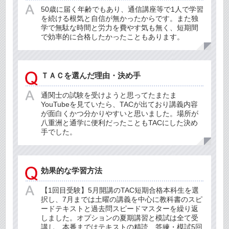
50歳に届く年齢でもあり、通信講座等で1人で学習
を続ける根気と自信が無かったからです。また独
学で無駄な時間と労力を費やす気も無く、短期間
で効率的に合格したかったこともあります。
ＴＡＣを選んだ理由・決め手
通関士の試験を受けようと思ってたまたま
YouTubeを見ていたら、TACが出ており講義内容
が面白くかつ分かりやすいと思いました。場所が
八重洲と通学に便利だったこともTACにした決め
手でした。
効果的な学習方法
【1回目受験】5月開講のTAC短期合格本科生を選
択し、7月までは土曜の講義を中心に教科書のスピ
ードテキストと過去問スピードマスターを繰り返
しました。オプションの夏期講習と模試は全て受
講し、本番まではテキストの精読、答練・模試5回