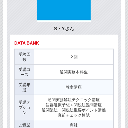
S・Yさん
DATA BANK
受験回
２回
数
受講コ
通関実務本科生
ース
受講形
教室講座
態
通関実務解法テクニック講座
受講オ
語群選択予想＋関税法難問講座
プショ
通関業法・関税法重要ポイント講義
ン
直前チェック模試
ご職業
商社