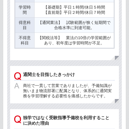
学習時
【基礎期】平日１時間/休日５時間
間
【直前期】平日２時間/休日７時間
得意科
【通関業法】 試験範囲が狭く短期間で
目
合格水準に到達可能。
不得意
【関税法等】 業法の10倍の学習範囲が
科目
あり、初年度は学習時間が不足。
通関士を目指したきっかけ
商社で一貫して営業でありましたが、予備知識が
無いまま物流部署に配属となり、体系的に通関実
務を学習理解する必要性を痛感したからです。
独学ではなく受験指導予備校を利用すること
に決めた理由