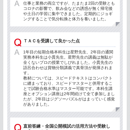
仕事と業務の両立ですが、たまたま2回の受験とも
コロナの影響で、飲み会などの誘惑が無く帰宅後
や土日の学習に集中できました。定期的にジョギ
ングすることで気分転換と体力を養いました。
ＴＡＣを受講して良かった点
1年目の短期合格本科生は星野先生、2年目の通関
実務本科生は小貫先生。星野先生の講義は無駄が
全くないプロの授業でしびれました。小貫先生の
語呂合わせは貨物分類講義で真骨頂が発揮されま
す。
教材については、スピードテキストはコンパクト
に纏まっており、スピードマスターと併用するこ
とで試験合格水準はマスター可能です。本科生講
座とオプション講座は2年間続けて全て参加しまし
たが、2年目はジグソーパズルがはまっていく感覚
がありました。
直前答練・全国公開模試の活用方法や受験し