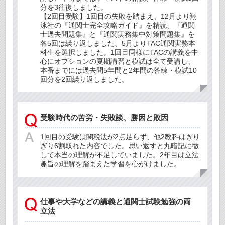
分を3往復しました。
【2回目受験】1回目の失敗を踏まえ、12月より翔
泳社の『通関士完全攻略ガイド』を精読、『通関
士過去問題集』と『通関実務集中対策問題集』を
各5回は繰り返しました、5月よりTAC通関実務本
科生を選択しました。1回目同様にTACの講義を中
心にオプションの夏期講習と模試は全て受講し、
本番までには過去問5年間と2年間の答練・模試10
回分を2回繰り返しました。
受験時代の苦労・失敗談、勝因と敗因
1回目の受験は関税法が2点足らず、他2教科はぎり
ぎり6割取れた内容でした。思い返すと丸暗記に徹
して本当の理解が不足していました。2年目は立法
趣旨の理解を踏まえた学習を心がけました。
仕事や大学などの講義と通関士試験勉強の両
立法