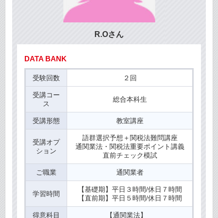
R.Oさん
DATA BANK
受験回数
２回
受講コー
総合本科生
ス
受講形態
教室講座
語群選択予想＋関税法難問講座
受講オプ
通関業法・関税法重要ポイント講義
ション
直前チェック模試
ご職業
通関業者
【基礎期】平日３時間/休日７時間
学習時間
【直前期】平日５時間/休日７時間
得意科目
【通関業法】