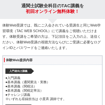
通関士試験全科目のTAC講義を
初回オンライン無料体験！
体験Web受講では、既にご入会されている受講生と同じWeb学
習環境（TAC WEB SCHOOL）にて講義をご視聴いただけま
す。体験受講をご希望の方は、下記項目をご入力の上、送信く
ださい。体験Web受講の視聴方法ならびにご受講に必要なログ
インIDとパスワードをご連絡いたします。
体験Web提供内容
入門者向け講義
●入門講義
●基本講義（通関業法・実務）
●基本講義（関税法）
●基本講義（関税定率法）
●チャレンジ講義
※いずれも収録担当は 小貫斉 講師です。