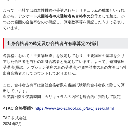
よって、当社では恣意性排除や受講されたカリキュラムの成果という観
点から、
アンケート未回答者や未受験者も合格率の分母として加え、
か
つどの範囲の合格率なのか明記し、算定数字等を併記したうえで公表し
ています。
出身合格者の確定及び合格者占有率算定の指針
各資格において「主要講座※」を設定しており、主要講座の基準をクリ
アした合格者を当社の出身合格者と認定しています。よって、短期講座
受講者(模試、オプション講座のみの受講者)や資料請求のみの方等は当社
出身合格者としてカウントしておりません。
また、合格者占有率は当社合格者数を当該試験最終合格者数で除して算
出しています。
※受講回数や受講時間、カリキュラムの内容を総合的に判断して設定
<TAC 合格実績>
https://www.tac-school.co.jp/tac/jisseki.html
TAC 株式会社
2024 年2月