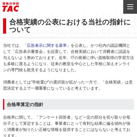
合格実績の公表における当社の指針に
ついて
当社では、
「広告表示に関する基準」
を公表し、かつ社内の認証機関と
して「広告表示審査会」を設置して、合格実績において消費者に誤認を
与えないよう努めております。近年、ITの発展に伴い資格取得の学習方法
も多岐に渡るようになり、従来の教室を中心とした学校に加えオンライ
ンの専門校も散見するようになりました。
消費者としては“学校選び”の選択肢が拡がった一方で、「合格実績」は意
思決定する上で一層重要になっていると考えています。
合格率算定の指針
合格率に関して、「アンケート回答者」など一定の部分を切り取り分母
分子として算定することは、事業者にとって有利な結果に偏る傾向が強
く消費者が知りたい正確な情報を提供することにはならないと考えてお
ります。